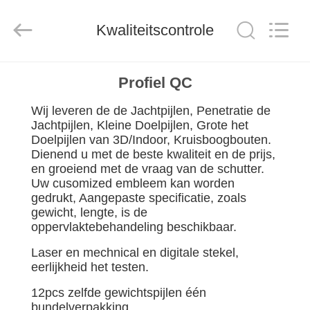
2026
Consistent
Arrows.
All
Kwaliteitscontrole
Rights
Reserved.
HUIS
Profiel QC
Wij leveren de de Jachtpijlen, Penetratie de
PRODUCTEN
Jachtpijlen, Kleine Doelpijlen, Grote het
Doelpijlen van 3D/Indoor, Kruisboogbouten.
Dienend u met de beste kwaliteit en de prijs,
ONGEVEER
en groeiend met de vraag van de schutter.
ONS
Uw cusomized embleem kan worden
gedrukt, Aangepaste specificatie, zoals
gewicht, lengte, is de
FABRIEKSREIS
oppervlaktebehandeling beschikbaar.
Laser en mechnical en digitale stekel,
KWALITEITSCONTROLE
eerlijkheid het testen.
12pcs zelfde gewichtspijlen één
bundelverpakking