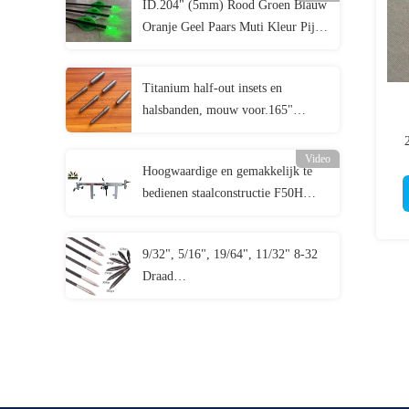
ID.204" (5mm) Rood Groen Blauw
Striker pijlen
Oranje Geel Paars Muti Kleur Pijl
Verlichtte knoopjes Met Schakelaar
Messingknop
Titanium half-out insets en
halsbanden, mouw voor.165"
en.204" schachten
Video
Hoogwaardige en gemakkelijk te
bedienen staalconstructie F50H
boogpers en tekentafel met
spanningen van 11 "- 49" assen
9/32", 5/16", 19/64", 11/32" 8-32
Draad
70/80/90/100/125/150/175/200/250
Grains Schroef In Kogel- en
Combo Veldpunten