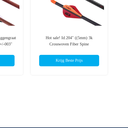
ggengraat
Hot sale! Id.204" ((5mm) 3k
+/-003"
Crosswoven Fiber Spine
aditionele
250/3000/350/400/500 Kalkoen en hert
Jachtseizoen Jacht pijlen
Krijg Beste Prijs