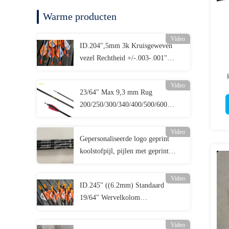
Warme producten
Video
ID.204",5mm 3k Kruisgeweven
vezel Rechtheid +/-.003-.001"
Wervelkolom 250/300/340/400/500
3K Assassin Jagdpielen
Video
23/64" Max 9,3 mm Rug
200/250/300/340/400/500/600
Grotere Diameter Rechtheid
.003-.001" 3D Doel Pijlen
Video
Gepersonaliseerde logo geprint
koolstofpijl, pijlen met geprint
logo, gepersonaliseerde jacht- en
doelpijl, kruisboogbolten
Video
ID.245" ((6.2mm) Standaard
19/64" Wervelkolom
250/300/340/400/500/600
Rechtheid +/-.003-.001" Jacht/Doel
Video