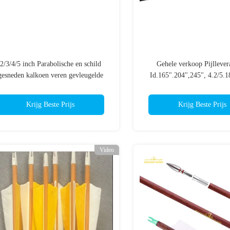
2/3/4/5 inch Parabolische en schild
Gehele verkoop Pijllever
gesneden kalkoen veren gevleugelde
Id.165".204",245", 4.2/5.
ruggengraat 300/400/500/600/700
Jagen/Doel / 3d Carbon Pij
koolstof pijlen
Geprint
Krijg Beste Prijs
Krijg Beste Prijs
Video