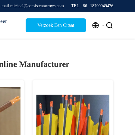
-mail michael@consistentarrows.com
TEL.: 86--18700949476
eer


Verzoek Een Citaat
nline Manufacturer