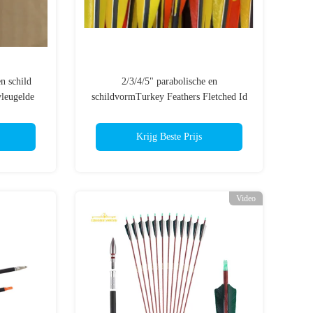
n schild
2/3/4/5" parabolische en
vleugelde
schildvormTurkey Feathers Fletched Id
600/700
.245"(6.2mm) Spine
300/400/500/600/700 Carbon Arrows
Krijg Beste Prijs
Video