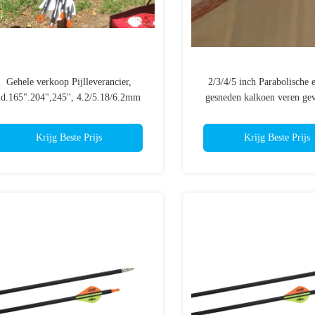
Gehele verkoop Pijlleverancier,
2/3/4/5 inch Parabolische e
Id.165".204",245", 4.2/5.18/6.2mm
gesneden kalkoen veren ge
agen/Doel / 3d Carbon Pijl Met Logo
ruggengraat 300/400/500/
Geprint
koolstof pijlen
Krijg Beste Prijs
Krijg Beste Prijs