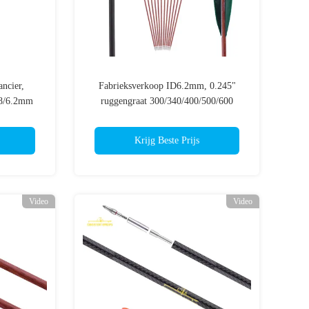
ancier,
Fabrieksverkoop ID6.2mm, 0.245"
18/6.2mm
ruggengraat 300/340/400/500/600
l Met Logo
Boogschieten Zuivere koolstofvezel met
houtkorrelpatroon Traditionele boog
Krijg Beste Prijs
jacht pijlen
Video
Video