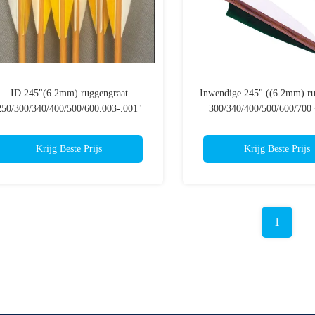
ID.245"(6.2mm) ruggengraat
Inwendige.245" ((6.2mm) ru
250/300/340/400/500/600.003-.001"
300/340/400/500/600/700 
Rechtheid Houtbedekte traditionele
Rechtheid Veertjes Geplet Tr
pijlen
houten pijlen
Krijg Beste Prijs
Krijg Beste Prijs
1