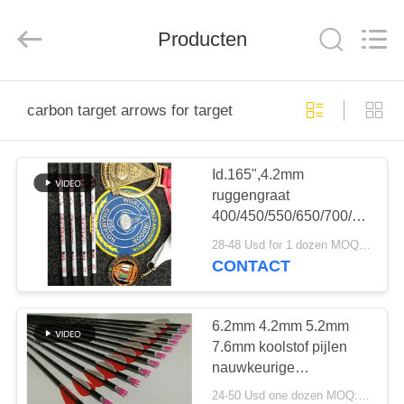
2026
Consistent
Arrows.
All
Producten
Rights
Reserved.
HUIS
carbon target arrows for target
PRODUCTEN
Id.165",4.2mm
ruggengraat
ONGEVEER
400/450/550/650/700/800
ONS
Rechtheid.003-.001"
28-48 Usd for 1 dozen MOQ:2 dozens
Kleine diameter lange
CONTACT
afstand Doel Hawkeye
FABRIEKSREIS
pijlen
6.2mm 4.2mm 5.2mm
KWALITEITSCONTROLE
7.6mm koolstof pijlen
nauwkeurige
koolstofvezel
24-50 Usd one dozen MOQ:1 dozijn