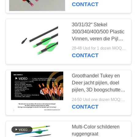
CONTACTEER
boogschutters pijlen
CONTACT
uiterst duurzaam budget
ONS
30/31/32“ Stekel
VERZOEK
300/340/400/500 Plastic
OM
Vinnen, veren die Pijlen
voor Recurve en
EEN
28-48 Usd for 1 dozen MOQ:2 dozens
traditionele boog
CONTACT
CITAAT
andCompound Boog
jagen
Groothandel Tukey en
SITEMAP
Deer jacht pijlen, doel
pijlen, 3D boogschutters
pijlen, kruisboog bolten
PRIVACYBELEID
24-50 Usd one dozen MOQ:Tien dozijn.
fabrikant, leverancier
CONTACT
Multi-Color schilderen
ruggengraat