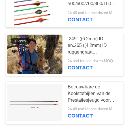
500/600/700/800/1000/1200/
Jeugd koolstof pijlen,
24-48 usd for one dozen MOQ:2 dozens
Starter koolstofvezel
CONTACT
pijlen
.245" ((6.2mm) ID
en.265 ((4.2mm) ID
ruggengraat
500/600/700/800/900/1000
24 usd for one dozen MOQ:2 dozens
met 2 "Vans en veren
CONTACT
Betrouwbare de
Koolstofpijlen van de
Prestatiesjeugd voor
Jong
24-48 usd for one dozen MOQ:2 dozens
geitje/Vrouwen/Aanzet,
CONTACT
de Boog van
Samenstellingsrecurve