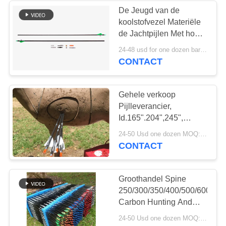
De Jeugd van de
koolstofvezel Materiële
de Jachtpijlen Met hoge
weerstand voor
24-48 usd for one dozen bare shafts MOQ:2 dozens
Boogschietensporten
CONTACT
Gehele verkoop
Pijlleverancier,
Id.165".204",245",
4.2/5.18/6.2mm
24-50 Usd one dozen MOQ:1 dozijn
Jagen/Doel / 3d Carbon
CONTACT
Pijl Met Logo Geprint
Groothandel Spine
250/300/350/400/500/600/70
Carbon Hunting And
Target Arrow,Crossbow
24-50 Usd one dozen MOQ:Tien dozijn.
Bolts