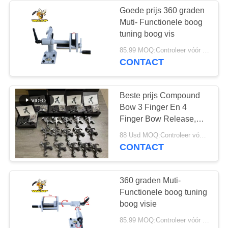
Goede prijs 360 graden
Muti- Functionele boog
66
tuning boog vis
85.99 MOQ:Controleer vóór gebruik of het product in goede staat verkeert. Niet gebruiken als er gebreken zijn.
Pijlcomponenten
CONTACT
Beste prijs Compound
Bow 3 Finger En 4
Finger Bow Release,
Compound Bow
1
88 Usd MOQ:Controleer vóór gebruik of het product in goede staat verkeert. Niet gebruiken als er gebreken zijn.
Release
CONTACT
Aluminiumpijlen
360 graden Muti-
Functionele boog tuning
boog visie
85.99 MOQ:Controleer vóór gebruik of het product in goede staat verkeert. Niet gebruiken als er gebreken zijn.