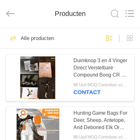
2026
Consistent
Arrows.
All
Producten
Rights
Reserved.
HUIS
29
Alle producten
Gehele
PRODUCTEN
Koolstofpijlen
Duimknop 3 en 4 Vinger
Direct Verstelbare
ONGEVEER
Compound Boog CR 7
ONS
Duim Release
88 Usd MOQ:Controleer vóór gebruik of het product in goede staat verkeert. Niet gebruiken als er gebreken zijn.
CONTACT
93
FABRIEKSREIS
Hunting Game Bags For
De jachtpijlen
KWALITEITSCONTROLE
Deer, Sheep, Antelope,
And Deboned Elk Or
Caribou
88 Usd MOQ:Controleer vóór gebruik of het product in goede staat verkeert. Niet gebruiken als er gebreken zijn.