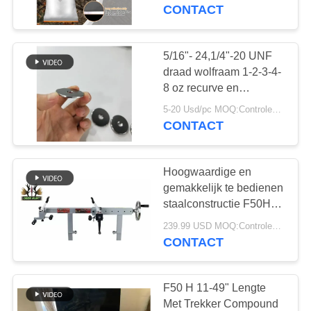
CONTACTEER
CONTACT
ONS
5/16"- 24,1/4"-20 UNF
46
VERZOEK
draad wolfraam 1-2-3-4-
OM
8 oz recurve en
Doelpijlen
samengestelde
EEN
5-20 Usd/pc MOQ:Controleer vóór gebruik of het product in goede staat verkeert. Niet gebruiken als er gebreken zijn.
booggewicht
CONTACT
CITAAT
Hoogwaardige en
SITEMAP
gemakkelijk te bedienen
staalconstructie F50H
11
boogpers en tekentafel
PRIVACYBELEID
239.99 USD MOQ:Controleer vóór gebruik of het product in goede staat verkeert. Niet gebruiken als er gebreken zijn.
met spanningen van 11
CONTACT
Douanepijlen
"- 49" assen
F50 H 11-49" Lengte
Met Trekker Compound