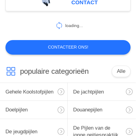
CONTACT
2
loading...
Pijlcatalogus
CONTACTEER ONS!
populaire categorieën
Alle
27
Boog accessoires
Gehele Koolstofpijlen
De jachtpijlen
Doelpijlen
Douanepijlen
De Pijlen van de
De jeugdpijlen
jonge geitjespraktijk