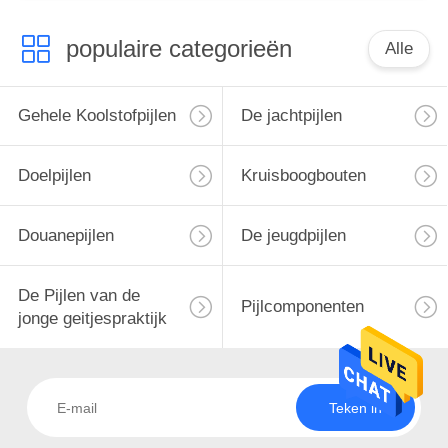
populaire categorieën
Alle
Gehele Koolstofpijlen
De jachtpijlen
Doelpijlen
Kruisboogbouten
Douanepijlen
De jeugdpijlen
De Pijlen van de
Pijlcomponenten
jonge geitjespraktijk
Teken in