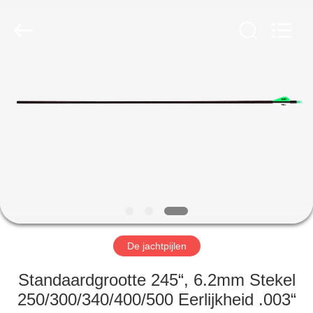
2026
Consistent
Arrows.
All
Rights
Reserved.
HUIS
PRODUCTEN
ONGEVEER
ONS
FABRIEKSREIS
De jachtpijlen
KWALITEITSCONTROLE
Standaardgrootte 245“, 6.2mm Stekel
250/300/340/400/500 Eerlijkheid .003“