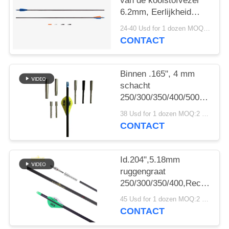
van de koolstofvezel“
6.2mm, Eerlijkheid
.003-.001“ Stekel
24-40 Usd for 1 dozen MOQ:2 dozens
250/300/340/400/500
CONTACT
de vinnen/de veren van
de Jachtpijlen
Binnen .165", 4 mm
schacht
250/300/350/400/500/600/80
.003"-.001" Lichter
38 Usd for 1 dozen MOQ:2 dozens
Gewicht Kleine
CONTACT
Diameter Jacht Doel
Winfly Pijlen
Id.204",5.18mm
ruggengraat
250/300/350/400,Rechtheid.
", 32" licht gewicht
45 Usd for 1 dozen MOQ:2 dozijn
5mm Ultra Target en
CONTACT
jacht pijlen