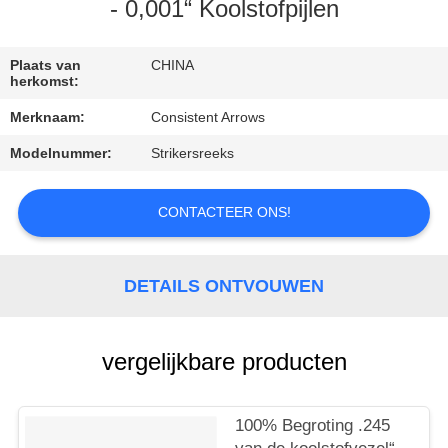
CONTACTEER
- 0,001“ Koolstofpijlen
ONS
Plaats van
CHINA
herkomst:
VERZOEK
Merknaam:
Consistent Arrows
OM
Modelnummer:
Strikersreeks
EEN
CITAAT
CONTACTEER ONS!
SITEMAP
DETAILS ONTVOUWEN
PRIVACYBELEID
vergelijkbare producten
100% Begroting .245