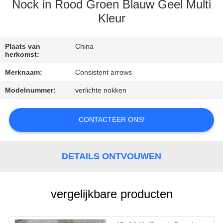
CONTACTEER
Nock in Rood Groen Blauw Geel Multi
ONS
Kleur
VERZOEK
Plaats van
China
herkomst:
OM
Merknaam:
Consistent arrows
EEN
Modelnummer:
verlichte nokken
CITAAT
CONTACTEER ONS!
SITEMAP
DETAILS ONTVOUWEN
PRIVACYBELEID
vergelijkbare producten