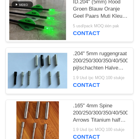
ID.204" (5mm) Rood
Groen Blauw Oranje
Geel Paars Muti Kleur
Pijl Verlichtte knoopjes
5 usd/pack MOQ:één pak
Met Schakelaar
CONTACT
Messingknop
.204" 5mm ruggengraat
200/250/300/350/40/500
pijlschachten Halve
post en punt kragen
1.9 Usd /pc MOQ:100 stukje
CONTACT
.165" 4mm Spine
200/250/300/350/40/500
Arrows Titanium half
out inserts and Collars
1.9 Usd /pc MOQ:100 stukje
Sleeve
CONTACT