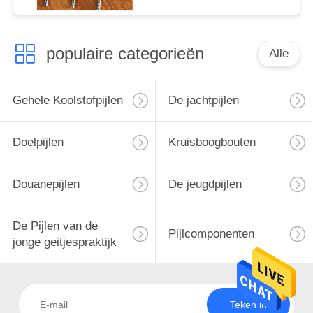
populaire categorieën
Alle
Gehele Koolstofpijlen
De jachtpijlen
Doelpijlen
Kruisboogbouten
Douanepijlen
De jeugdpijlen
De Pijlen van de
Pijlcomponenten
jonge geitjespraktijk
Teken in