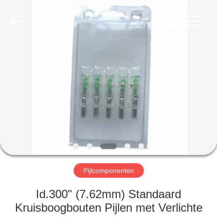
2026
Consistent
Arrows.
All
Rights
Reserved.
HUIS
PRODUCTEN
ONGEVEER
ONS
FABRIEKSREIS
Pijlcomponenten
KWALITEITSCONTROLE
Id.300" (7.62mm) Standaard
Kruisboogbouten Pijlen met Verlichte