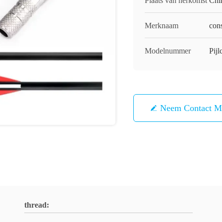
Plaats van herkomst
Chi
Merknaam
cons
Modelnummer
Pij
Neem Contact M
thread: