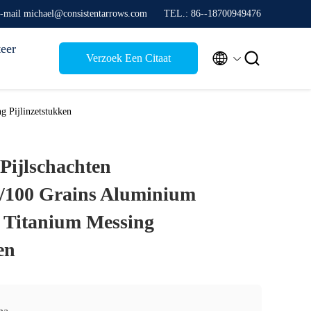
-mail michael@consistentarrows.com
TEL.: 86--18700949476
eer


Verzoek Een Citaat
g Pijlinzetstukken
Pijlschachten
0/100 Grains Aluminium
l Titanium Messing
en