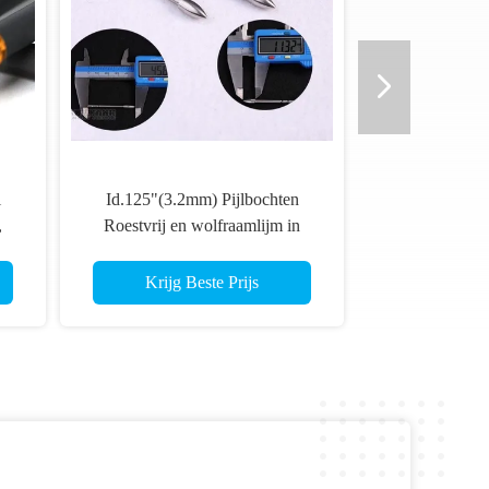
l
Id.125"(3.2mm) Pijlbochten
,
Roestvrij en wolfraamlijm in
ock
80/100/120/140 korrels
Breekpunten
Krijg Beste Prijs