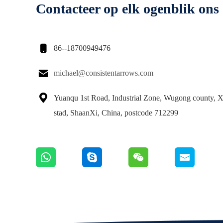
Contacteer op elk ogenblik ons

86--18700949476

michael@consistentarrows.com

Yuanqu 1st Road, Industrial Zone, Wugong county, 
stad, ShaanXi, China, postcode 712299