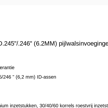
D.245"/.246" (6.2MM) pijlwalsinvoeging
erantie
5/246 " (6,2 mm) ID-assen
ium inzetstukken, 30/40/60 korrels roestvrij inzets