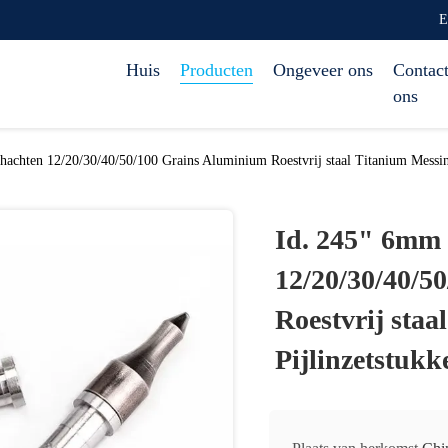
E
Huis
Producten
Ongeveer ons
Contact
ons
hachten 12/20/30/40/50/100 Grains Aluminium Roestvrij staal Titanium Messin
Id. 245" 6mm 
12/20/30/40/5
Roestvrij staa
Pijlinzetstukk