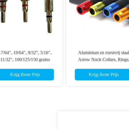
17/64", 19/64", 9/32", 5/16",
Aluminium en roestvrij staa
11/32", 100/125/150 grains
Arrow Nock Collars, Rings
roestvrijstalen kogel- en
Arrow Shafts Protect Ring, N
mbivormige veldschroefpunten
Collars
Krijg Beste Prijs
Krijg Beste Prijs