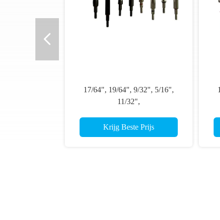
17/64", 19/64", 9/32", 5/16",
11/32",
70/80/90/100/125/150/175/200
Grains Schroef In Pijlpunt met O-
co
Krijg Beste Prijs
ringen Pakking