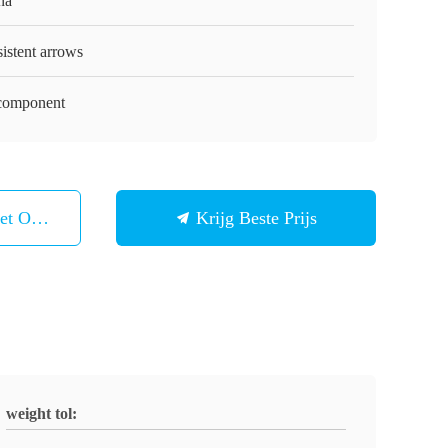
na
istent arrows
lcomponent
et Ons Op
Krijg Beste Prijs
weight tol: