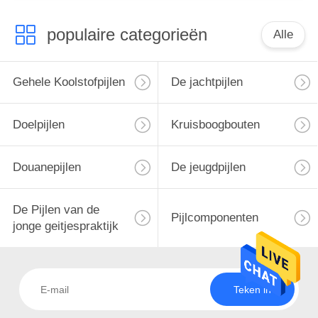
populaire categorieën
Alle
Gehele Koolstofpijlen
De jachtpijlen
Doelpijlen
Kruisboogbouten
Douanepijlen
De jeugdpijlen
De Pijlen van de
Pijlcomponenten
jonge geitjespraktijk
Teken in