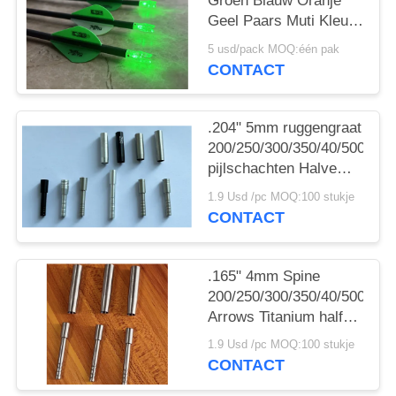
Groen Blauw Oranje
Geel Paars Muti Kleur
Pijl Verlichtte knoopjes
5 usd/pack MOQ:één pak
Met Schakelaar
CONTACT
Messingknop
.204" 5mm ruggengraat
200/250/300/350/40/500
pijlschachten Halve
post en punt kragen
1.9 Usd /pc MOQ:100 stukje
CONTACT
.165" 4mm Spine
200/250/300/350/40/500
Arrows Titanium half
out inserts and Collars
1.9 Usd /pc MOQ:100 stukje
Sleeve
CONTACT