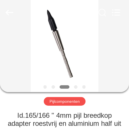
2026
Consistent
Arrows.
All
Rights
Reserved.
HUIS
PRODUCTEN
ONGEVEER
ONS
FABRIEKSREIS
Pijlcomponenten
KWALITEITSCONTROLE
Id.165/166 " 4mm pijl breedkop
adapter roestvrij en aluminium half uit