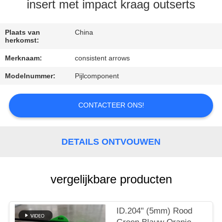
CONTACTEER
insert met impact kraag outserts
ONS
Plaats van
China
herkomst:
VERZOEK
Merknaam:
consistent arrows
OM
Modelnummer:
Pijlcomponent
EEN
CITAAT
CONTACTEER ONS!
SITEMAP
DETAILS ONTVOUWEN
PRIVACYBELEID
vergelijkbare producten
ID.204" (5mm) Rood