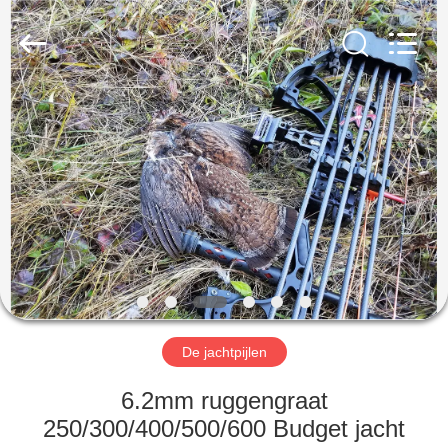
2026
Consistent
Arrows.
All
Rights
Reserved.
HUIS
PRODUCTEN
ONGEVEER
ONS
FABRIEKSREIS
De jachtpijlen
KWALITEITSCONTROLE
6.2mm ruggengraat
250/300/400/500/600 Budget jacht