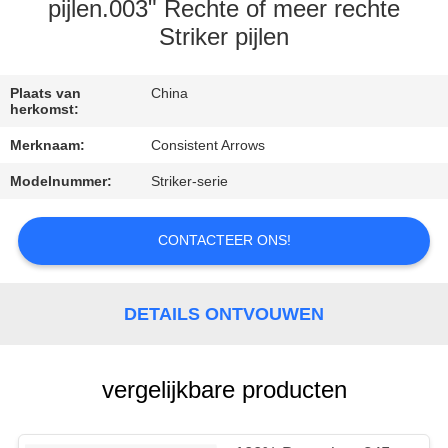
CONTACTEER
pijlen.003" Rechte of meer rechte
ONS
Striker pijlen
VERZOEK
Plaats van
China
herkomst:
OM
Merknaam:
Consistent Arrows
EEN
Modelnummer:
Striker-serie
CITAAT
CONTACTEER ONS!
SITEMAP
DETAILS ONTVOUWEN
PRIVACYBELEID
vergelijkbare producten