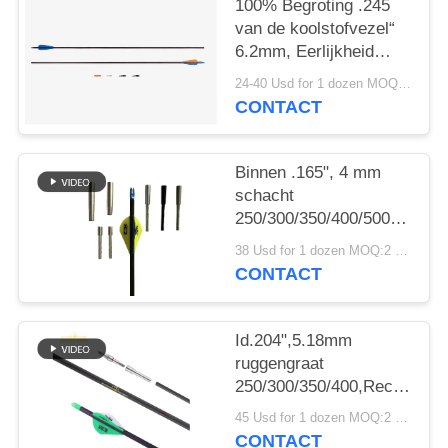
100% Begroting .245
van de koolstofvezel“
6.2mm, Eerlijkheid
.003-.001“ Stekel
24-40 Usd for 1 dozen MOQ:2 dozens
250/300/340/400/500
CONTACT
de vinnen/de veren van
de Jachtpijlen
Binnen .165", 4 mm
schacht
250/300/350/400/500/600/80
.003"-.001" Lichter
38 Usd for 1 dozen MOQ:2 dozens
Gewicht Kleine
CONTACT
Diameter Jacht Doel
Winfly Pijlen
Id.204",5.18mm
ruggengraat
250/300/350/400,Rechtheid.
", 32" licht gewicht
45 Usd for 1 dozen MOQ:2 dozijn
5mm Ultra Target en
CONTACT