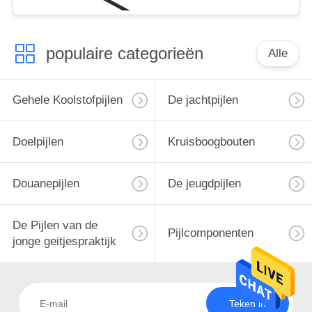
jacht pijlen
populaire categorieën
Alle
Gehele Koolstofpijlen
De jachtpijlen
Doelpijlen
Kruisboogbouten
Douanepijlen
De jeugdpijlen
De Pijlen van de
Pijlcomponenten
jonge geitjespraktijk
Teken in