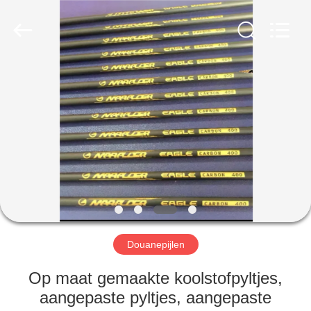
2026
Consistent
Arrows.
All
Rights
Reserved.
HUIS
PRODUCTEN
ONGEVEER
ONS
FABRIEKSREIS
Douanepijlen
KWALITEITSCONTROLE
Op maat gemaakte koolstofpyltjes,
aangepaste pyltjes, aangepaste