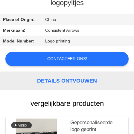
CONTACTEER
logopyltjes
ONS
Place of Origin:
China
VERZOEK
Merknaam:
Consistent Arrows
OM
Model Number:
Logo printing
EEN
CITAAT
CONTACTEER ONS!
SITEMAP
DETAILS ONTVOUWEN
PRIVACYBELEID
vergelijkbare producten
Gepersonaliseerde
logo geprint