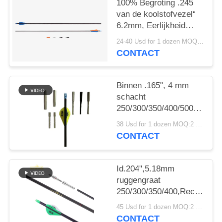
100% Begroting .245
van de koolstofvezel“
6.2mm, Eerlijkheid
.003-.001“ Stekel
24-40 Usd for 1 dozen MOQ:2 dozens
250/300/340/400/500
CONTACT
de vinnen/de veren van
de Jachtpijlen
Binnen .165", 4 mm
schacht
250/300/350/400/500/600/80
.003"-.001" Lichter
38 Usd for 1 dozen MOQ:2 dozens
Gewicht Kleine
CONTACT
Diameter Jacht Doel
Winfly Pijlen
Id.204",5.18mm
ruggengraat
250/300/350/400,Rechtheid.
", 32" licht gewicht
45 Usd for 1 dozen MOQ:2 dozijn
5mm Ultra Target en
CONTACT