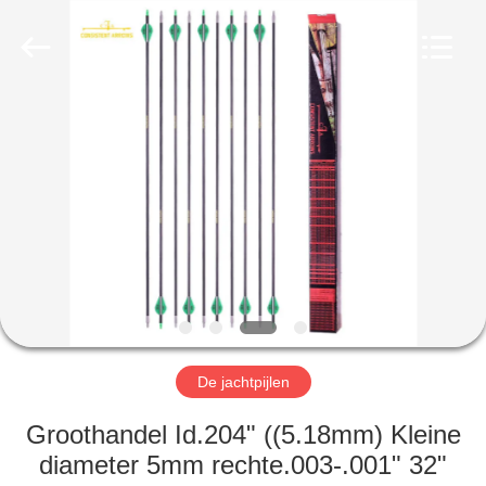
2026
Consistent
Arrows.
All
Rights
Reserved.
HUIS
PRODUCTEN
ONGEVEER
ONS
FABRIEKSREIS
De jachtpijlen
KWALITEITSCONTROLE
Groothandel Id.204" ((5.18mm) Kleine
diameter 5mm rechte.003-.001" 32"