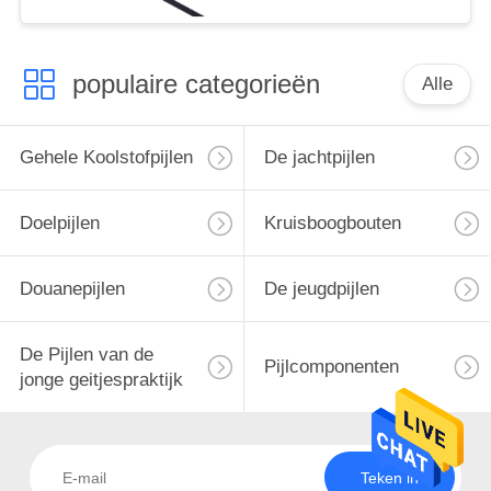
jacht pijlen
populaire categorieën
Alle
Gehele Koolstofpijlen
De jachtpijlen
Doelpijlen
Kruisboogbouten
Douanepijlen
De jeugdpijlen
De Pijlen van de
Pijlcomponenten
jonge geitjespraktijk
Teken in