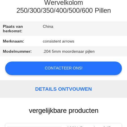
CONTACTEER
Wervelkolom
ONS
250/300/350/400/500/600 Pillen
VERZOEK
Plaats van
China
herkomst:
OM
Merknaam:
consistent arrows
EEN
Modelnummer:
.204 5mm moordenaar pijlen
CITAAT
CONTACTEER ONS!
SITEMAP
DETAILS ONTVOUWEN
PRIVACYBELEID
vergelijkbare producten