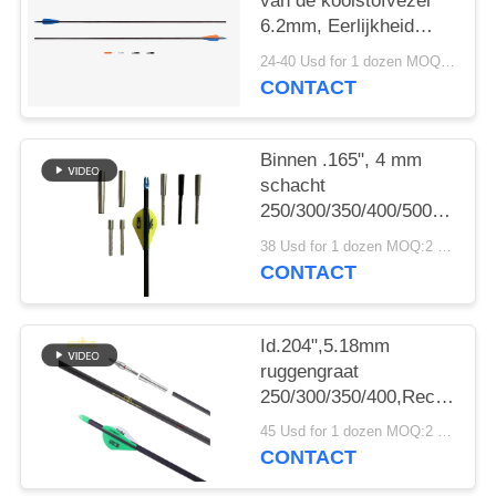
van de koolstofvezel“
6.2mm, Eerlijkheid
.003-.001“ Stekel
24-40 Usd for 1 dozen MOQ:2 dozens
250/300/340/400/500
CONTACT
de vinnen/de veren van
de Jachtpijlen
Binnen .165", 4 mm
schacht
250/300/350/400/500/600/80
.003"-.001" Lichter
38 Usd for 1 dozen MOQ:2 dozens
Gewicht Kleine
CONTACT
Diameter Jacht Doel
Winfly Pijlen
Id.204",5.18mm
ruggengraat
250/300/350/400,Rechtheid.
", 32" licht gewicht
45 Usd for 1 dozen MOQ:2 dozijn
5mm Ultra Target en
CONTACT
jacht pijlen