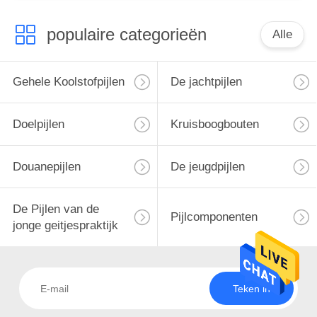
populaire categorieën
Alle
Gehele Koolstofpijlen
De jachtpijlen
Doelpijlen
Kruisboogbouten
Douanepijlen
De jeugdpijlen
De Pijlen van de
Pijlcomponenten
jonge geitjespraktijk
Teken in