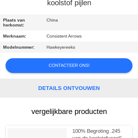
CONTACTEER
koolstof pijlen
ONS
Plaats van
China
herkomst:
VERZOEK
Merknaam:
Consistent Arrows
OM
Modelnummer:
Hawkeyereeks
EEN
CITAAT
CONTACTEER ONS!
SITEMAP
DETAILS ONTVOUWEN
PRIVACYBELEID
vergelijkbare producten
100% Begroting .245