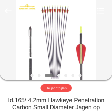
2026
Consistent
Arrows.
All
Rights
Reserved.
HUIS
PRODUCTEN
ONGEVEER
ONS
FABRIEKSREIS
De jachtpijlen
KWALITEITSCONTROLE
Id.165/ 4.2mm Hawkeye Penetration
Carbon Small Diameter Jagen op