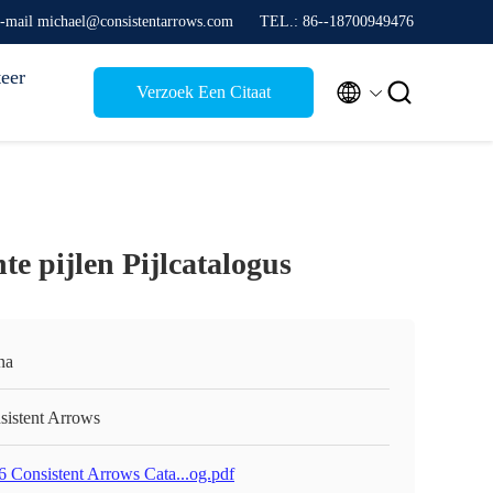
-mail michael@consistentarrows.com
TEL.: 86--18700949476
eer


Verzoek Een Citaat
te pijlen Pijlcatalogus
na
sistent Arrows
6 Consistent Arrows Cata...og.pdf