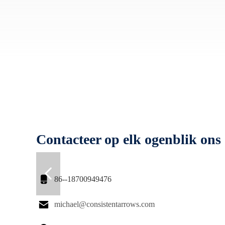
Contacteer op elk ogenblik ons

86--18700949476

michael@consistentarrows.com