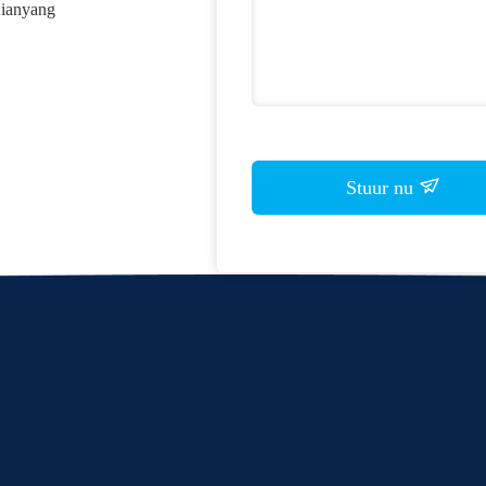
Xianyang
Stuur nu