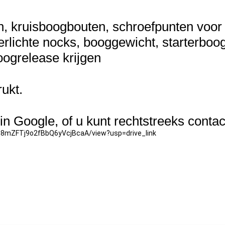
en, kruisboogbouten, schroefpunten voor p
rlichte nocks, booggewicht, starterboog
ogrelease krijgen
ukt.
in Google, of u kunt rechtstreeks cont
1dq8mZFTj9o2fBbQ6yVcjBcaA/view?usp=drive_link