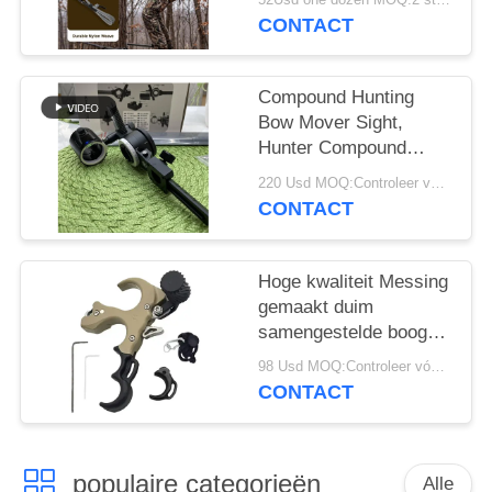
CONTACT
Compound Hunting
Bow Mover Sight,
Hunter Compound
Sight
220 Usd MOQ:Controleer vóór gebruik of het product in goede staat verkeert. Niet gebruiken als er gebreken zijn.
CONTACT
Hoge kwaliteit Messing
gemaakt duim
samengestelde boog
release
98 Usd MOQ:Controleer vóór gebruik of het product in goede staat verkeert. Niet gebruiken als er gebreken zijn.
CONTACT
populaire categorieën
Alle