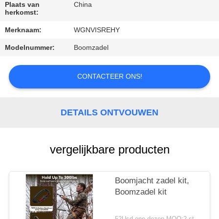
CONTACTEER
Plaats van
China
herkomst:
ONS
Merknaam:
WGNVISREHY
VERZOEK
Modelnummer:
Boomzadel
OM
CONTACTEER ONS!
EEN
CITAAT
DETAILS ONTVOUWEN
SITEMAP
vergelijkbare producten
PRIVACYBELEID
Boomjacht zadel kit,
Boomzadel kit
52Usd one dozen MOQ:2 stuks. Controleer vóór gebruik of het product in goede staat verkeert. Niet gebruiken als er gebre