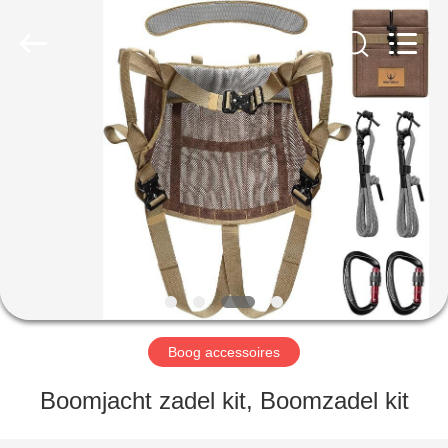
2026
Consistent
Arrows.
All
Rights
Reserved.
HUIS
PRODUCTEN
ONGEVEER
ONS
FABRIEKSREIS
Boog accessoires
KWALITEITSCONTROLE
Boomjacht zadel kit, Boomzadel kit