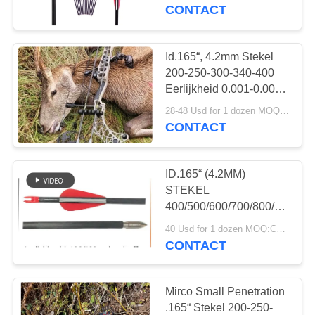
CONTACTEER
Diameter Las Vegas
CONTACT
Boogschutting Doelpunt
ONS
Pijlen
Id.165“, 4.2mm Stekel
46
VERZOEK
200-250-300-340-400
OM
Eerlijkheid 0.001-0.003“
Doelpijlen
100%-de Penetratie van
EEN
28-48 Usd for 1 dozen MOQ:Controleer vóór gebruik of het product in goede staat verkeert. Niet gebruiken als er gebreken zijn.
de Koolstofvezel
CONTACT
CITAAT
hawkeye de Jachtpijlen
ID.165“ (4.2MM)
SITEMAP
STEKEL
400/500/600/700/800/900/10
11
EERLIJKHEID
PRIVACYBELEID
40 Usd for 1 dozen MOQ:Controleer vóór gebruik of het product in goede staat verkeert. Niet gebruiken als er gebreken zijn.
.003-.001“ HAWKEYE-
CONTACT
Douanepijlen
DOELpijlen OVER
LANGE AFSTAND
Mirco Small Penetration
.165“ Stekel 200-250-