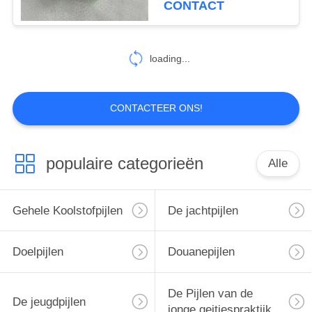
CONTACT
Pijlen
2
loading...
Pijlcatalogus
CONTACTEER ONS!
populaire categorieën
Alle
27
Boog accessoires
Gehele Koolstofpijlen
De jachtpijlen
Doelpijlen
Douanepijlen
De Pijlen van de
De jeugdpijlen
jonge geitjespraktijk