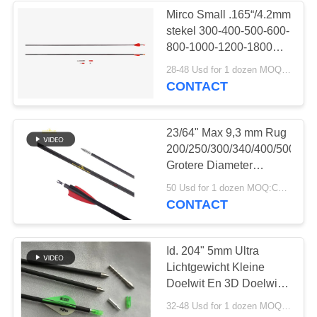
Mirco Small .165“/4.2mm
stekel 300-400-500-600-
66
800-1000-1200-1800
Doelpijlen Over lange
28-48 Usd for 1 dozen MOQ:Controleer vóór gebruik of het product in goede staat verkeert. Niet gebruiken als er gebreken zijn.
Pijlcomponenten
afstand
CONTACT
23/64" Max 9,3 mm Rug
200/250/300/340/400/500/60
Grotere Diameter
Rechtheid .003-.001" 3D
1
50 Usd for 1 dozen MOQ:Controleer vóór gebruik of het product in goede staat verkeert. Niet gebruiken als er gebreken zijn.
Doel Pijlen
CONTACT
Aluminiumpijlen
Id. 204" 5mm Ultra
Lichtgewicht Kleine
Doelwit En 3D Doelwit
Spine
32-48 Usd for 1 dozen MOQ:Controleer vóór gebruik of het product in goede staat verkeert. Niet gebruiken als er gebreken zijn.
250/300/350/400/500/600/70