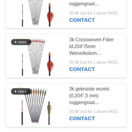
ruggengraat
250/3000/350/400/500
32-48 Usd for 1 dozen MOQ:2 dozens
Kalkoen en hert
CONTACT
Jachtseizoen Jachtpalen
3k Crosswoven Fiber
Id.204"/5mm
Wervelkolom
250/3000/350/400/500
32-48 Usd for 1 dozen MOQ:2 dozens
Kalkoen en hert
CONTACT
Jachtseizoen Jacht
pijlen
3k gekruiste vezels
(0,204",5 mm)
ruggengraat
250/3000/350/400/500
32-48 Usd for 1 dozen MOQ:2 dozens
Jagdpijlen voor kalkoen
CONTACT
en hert Jachtseizoen