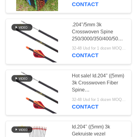
CONTACTEER
Bolts
CONTACT
ONS
.204"/5mm 3k
VERZOEK
Crosswoven Spine
OM
250/3000/350/400/500
Kalkoen en hert
EEN
32-48 Usd for 1 dozen MOQ:2 dozens
Jachtseizoen Jacht
CONTACT
CITAAT
pijlen
Hot sale! Id.204" ((5mm)
SITEMAP
3k Crosswoven Fiber
Spine
250/3000/350/400/500
PRIVACYBELEID
32-48 Usd for 1 dozen MOQ:2 dozens
Kalkoen en hert
CONTACT
Jachtseizoen Jacht
pijlen
Id.204" ((5mm) 3k
Gekruiste vezel