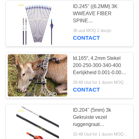
ID.245" ((6.2MM) 3K
WWEAVE FIBER
SPINE
250/300/350/400/500/600
38 usd MOQ:2 dozijn
32".003-.001"
CONTACT
STRAIGHTNESS
JAUN/TARGET Jachtpijl
Id.165“, 4.2mm Stekel
200-250-300-340-400
Eerlijkheid 0.001-0.003“
100%-de Penetratie van
28-48 Usd for 1 dozen MOQ:2 dozens
de Koolstofvezel
CONTACT
hawkeye de Jachtpijlen
ID.204" (5mm) 3k
Gekruiste vezel
ruggengraat
250/3000/350/400/500
32-48 Usd for 1 dozen MOQ:2 dozens
Kalkoen en herten