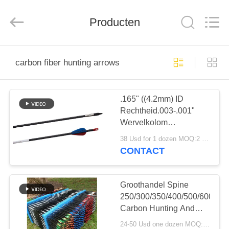
2026
Consistent
Arrows.
All
Producten
Rights
Reserved.
HUIS
carbon fiber hunting arrows
PRODUCTEN
.165" ((4.2mm) ID
Rechtheid.003-.001"
ONGEVEER
Wervelkolom
ONS
250/300/350/400
38 Usd for 1 dozen MOQ:2 dozens
Hawkeye Jagdpielen
CONTACT
Met Invoegingen,
FABRIEKSREIS
Buitenkant
Groothandel Spine
KWALITEITSCONTROLE
250/300/350/400/500/600/70
Carbon Hunting And
Target Arrow,Crossbow
24-50 Usd one dozen MOQ:Tien dozijn.