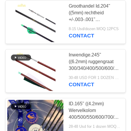
Groothandel Id.204"
((5mm) rechtheid
13
+/-.003-.001"
De Pijlen van de
ruggengraat250/300/350/400/
8-15 Usd/dozen MOQ:12PCS
Assassin Jagddoel
CONTACT
jonge geitjespraktijk
Carbon pijlen
Inwendige.245"
((6.2mm) ruggengraat
300/340/400/500/600/700
+/-003" Rechtheid
69
30-48 USD FOR 1 DOZEN MOQ:12pcs, één dozijn
Veertjes Geplet
CONTACT
Traditionele houten
Pijlcomponenten
pijlen
ID.165" ((4.2mm)
Wervelkolom
400/500/550/600/700/800/90
rechte +/-.003-.001"
28-48 Usd for 1 dozen MOQ:2 dozens
4mm Kleine diameter