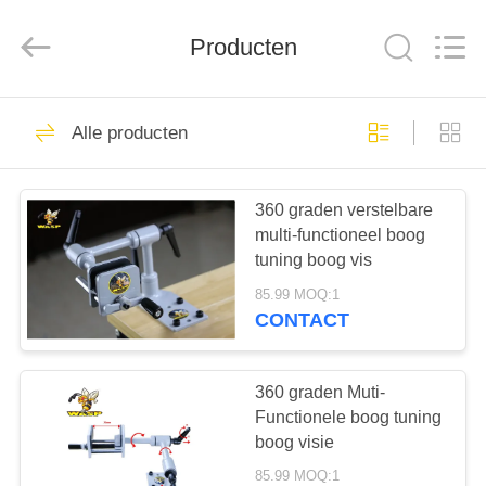
2025
Consistent
Arrows.
All
Producten
Rights
Reserved.
HUIS
27
Alle producten
Gehele
PRODUCTEN
Koolstofpijlen
360 graden verstelbare
multi-functioneel boog
ONGEVEER
tuning boog vis
ONS
85.99 MOQ:1
CONTACT
91
FABRIEKSREIS
360 graden Muti-
De jachtpijlen
KWALITEITSCONTROLE
Functionele boog tuning
boog visie
85.99 MOQ:1