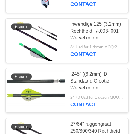
CONTACTEER
CONTACT
ONS
Inwendige.125"(3.2mm)
45
VERZOEK
Rechtheid +/-.003-.001"
OM
Wervelkolom
Doelpijlen
350/400/500/600/700/800/10
EEN
84 Usd for 1 dozen MOQ:2 dozens
Kleinste diameter
CONTACT
CITAAT
Doelpunt Pinnacle Pijl
.245" ((6.2mm) ID
SITEMAP
Standaard Grootte
Wervelkolom
27
250/300/350/400/500,
PRIVACYBELEID
24-40 Usd for 1 dozen MOQ:2 dozens
32" Lengte,
CONTACT
Kruisboogbouten
.003"-.001"Rechtheid
Striker Jacht pijlen
27/64" ruggengraat
250/300/340 Rechtheid