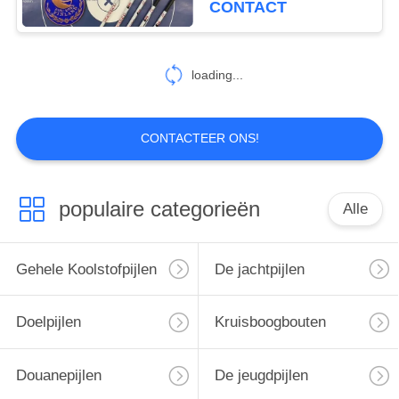
CONTACT
recurve pijlen
1
loading...
Aluminiumpijlen
CONTACTEER ONS!
populaire categorieën
Alle
1
Pijlcatalogus
Gehele Koolstofpijlen
De jachtpijlen
Doelpijlen
Kruisboogbouten
Douanepijlen
De jeugdpijlen