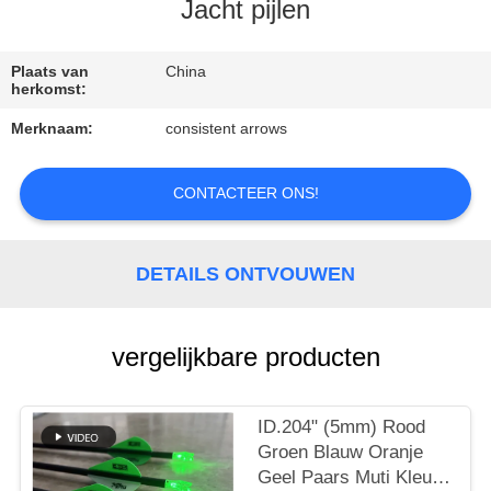
CONTACTEER
Jacht pijlen
ONS
Plaats van
China
herkomst:
VERZOEK
Merknaam:
consistent arrows
OM
EEN
CONTACTEER ONS!
CITAAT
DETAILS ONTVOUWEN
SITEMAP
PRIVACYBELEID
vergelijkbare producten
ID.204" (5mm) Rood
Groen Blauw Oranje
Geel Paars Muti Kleur