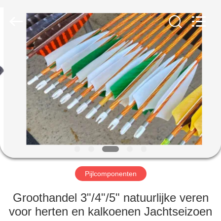
2026
Consistent
Arrows.
All
Rights
Reserved.
HUIS
PRODUCTEN
ONGEVEER
ONS
FABRIEKSREIS
Pijlcomponenten
KWALITEITSCONTROLE
Groothandel 3"/4"/5" natuurlijke veren
voor herten en kalkoenen Jachtseizoen