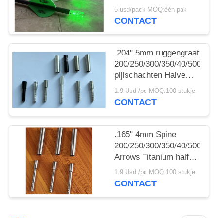
Pijl Verlichtte knoopjes
5 usd/pack MOQ:één pak
Met Schakelaar
CONTACT
Messingknop
.204" 5mm ruggengraat
200/250/300/350/40/500
pijlschachten Halve
post en punt kragen
1.9 Usd /pc MOQ:100 stukje
CONTACT
.165" 4mm Spine
200/250/300/350/40/500
Arrows Titanium half
out inserts and Collars
1.9 Usd /pc MOQ:100 stukje
Sleeve
CONTACT