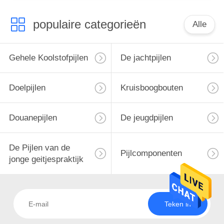
populaire categorieën
Alle
Gehele Koolstofpijlen
De jachtpijlen
Doelpijlen
Kruisboogbouten
Douanepijlen
De jeugdpijlen
De Pijlen van de
Pijlcomponenten
jonge geitjespraktijk
Teken in