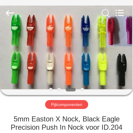
2026
Consistent
Arrows.
All
Rights
Reserved.
HUIS
PRODUCTEN
ONGEVEER
ONS
FABRIEKSREIS
Pijlcomponenten
KWALITEITSCONTROLE
5mm Easton X Nock, Black Eagle
Precision Push In Nock voor ID.204