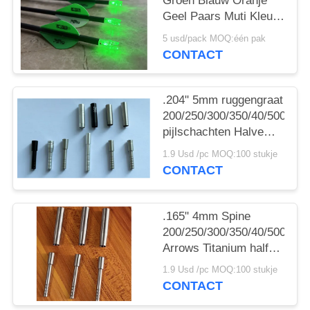
Groen Blauw Oranje
Geel Paars Muti Kleur
Pijl Verlichtte knoopjes
5 usd/pack MOQ:één pak
Met Schakelaar
CONTACT
Messingknop
.204" 5mm ruggengraat
200/250/300/350/40/500
pijlschachten Halve
post en punt kragen
1.9 Usd /pc MOQ:100 stukje
CONTACT
.165" 4mm Spine
200/250/300/350/40/500
Arrows Titanium half
out inserts and Collars
1.9 Usd /pc MOQ:100 stukje
Sleeve
CONTACT