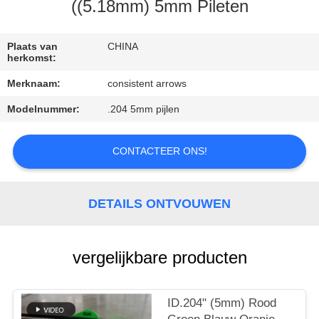
CONTACTEER
((5.18mm) 5mm Pileten
ONS
Plaats van
CHINA
herkomst:
VERZOEK
Merknaam:
consistent arrows
OM
Modelnummer:
.204 5mm pijlen
EEN
CITAAT
CONTACTEER ONS!
SITEMAP
DETAILS ONTVOUWEN
PRIVACYBELEID
vergelijkbare producten
ID.204" (5mm) Rood