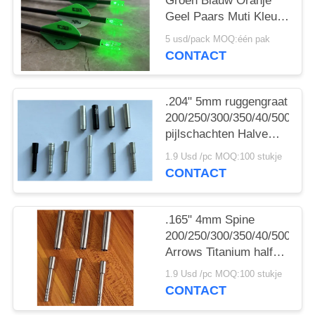
Groen Blauw Oranje
Geel Paars Muti Kleur
Pijl Verlichtte knoopjes
5 usd/pack MOQ:één pak
Met Schakelaar
CONTACT
Messingknop
.204" 5mm ruggengraat
200/250/300/350/40/500
pijlschachten Halve
post en punt kragen
1.9 Usd /pc MOQ:100 stukje
CONTACT
.165" 4mm Spine
200/250/300/350/40/500
Arrows Titanium half
out inserts and Collars
1.9 Usd /pc MOQ:100 stukje
Sleeve
CONTACT