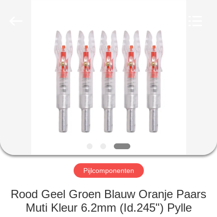
2026
Consistent
Arrows.
All
Rights
Reserved.
HUIS
PRODUCTEN
ONGEVEER
ONS
FABRIEKSREIS
Pijlcomponenten
KWALITEITSCONTROLE
Rood Geel Groen Blauw Oranje Paars
Muti Kleur 6.2mm (Id.245") Pylle