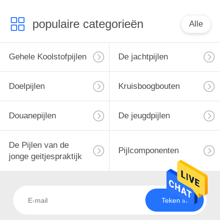
populaire categorieën
Alle
Gehele Koolstofpijlen
De jachtpijlen
Doelpijlen
Kruisboogbouten
Douanepijlen
De jeugdpijlen
De Pijlen van de
Pijlcomponenten
jonge geitjespraktijk
Teken in