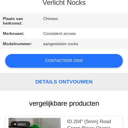
CONTACTEER
Verlicht Nocks
ONS
Plaats van
Chinees
herkomst:
VERZOEK
Merknaam:
Consistent arrows
OM
Modelnummer:
aangestoken nocks
EEN
CITAAT
CONTACTEER ONS!
SITEMAP
DETAILS ONTVOUWEN
PRIVACYBELEID
vergelijkbare producten
ID.204" (5mm) Rood