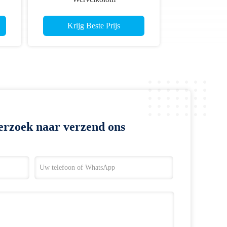
oor
250/300/340/400/500/600
r
Rechtheid.003-.001" Grote
Krijg Beste Prijs
Diameter 3D Boogschutting
Indoor pijlen
erzoek naar verzend ons