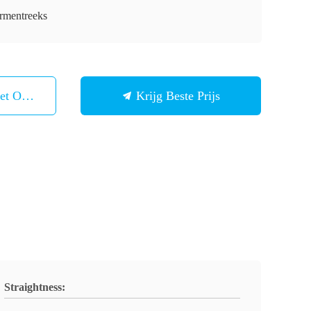
rmentreeks
et Ons Op
Krijg Beste Prijs
Straightness: