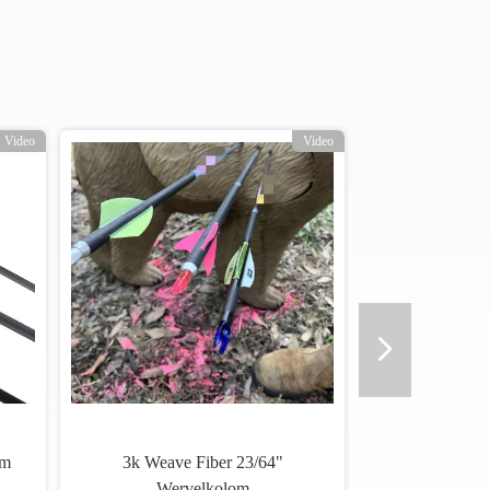
Video
Video
om
3k Weave Fiber 23/64"
Wervelkolom