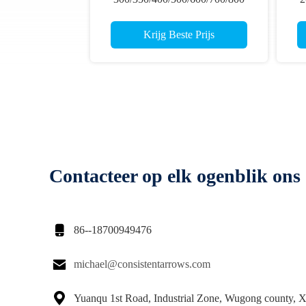
Rechtlijnigheid .003-.001"
Lichtgewicht Ultra 3D Target
Krijg Beste Prijs
Carbon Pijlen
Contacteer op elk ogenblik ons

86--18700949476

michael@consistentarrows.com

Yuanqu 1st Road, Industrial Zone, Wugong county, 