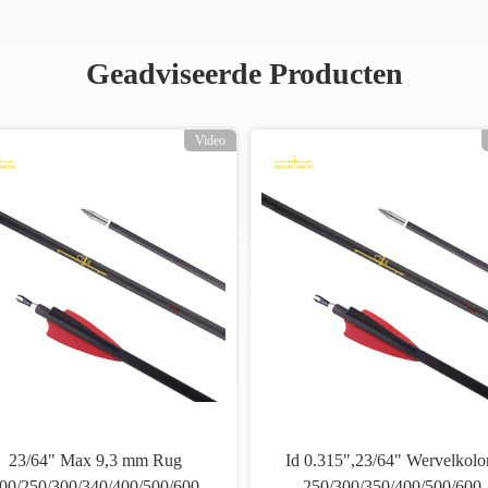
Geadviseerde Producten
Video
23/64" Max 9,3 mm Rug
Id 0.315",23/64" Wervelkol
00/250/300/340/400/500/600
250/300/350/400/500/600