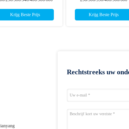
Grotere Diameter Rechtheid
Rechtheid.003-0.001" 3D Ind
.003-.001" 3D Doel Pijlen
Boogschutter Grote diamete
Krijg Beste Prijs
Krijg Beste Prijs
Doelpijlen
Rechtstreeks uw ond
Xianyang