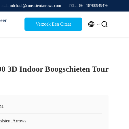
-mail michael@consistentarrows.com
TEL.: 86--18700949476
eer


Verzoek Een Citaat
00 3D Indoor Boogschieten Tour
na
sistent Arrows